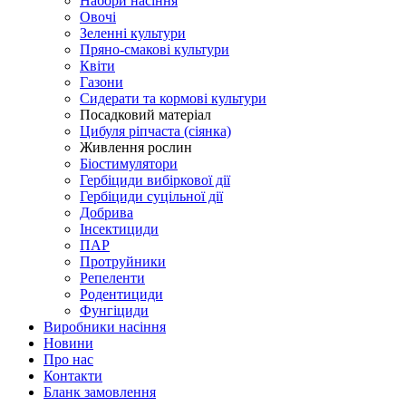
Набори насіння
Овочі
Зеленні культури
Пряно-смакові культури
Квіти
Газони
Сидерати та кормові культури
Посадковий матеріал
Цибуля ріпчаста (сіянка)
Живлення рослин
Біостимулятори
Гербіциди вибіркової дії
Гербіциди суцільної дії
Добрива
Інсектициди
ПАР
Протруйники
Репеленти
Родентициди
Фунгіциди
Виробники насіння
Новини
Про нас
Контакти
Бланк замовлення