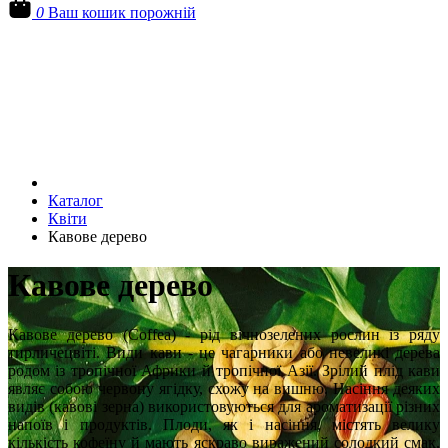
0
Ваш кошик порожній
Каталог
Квіти
Кавове дерево
Кавове дерево
Кавове дерево (Coffea) - рід вічнозелених рослин із ряду
тирличецвіті. Види кави - це чагарники або невеликі дерева
родом із тропічної Африки й тропічної Азії. Зрілий плід кави
являє собою червону ягідку, схожу на вишню. Насіння деяких
видів (кавові зерна) використовуються для ароматизації різних
напоїв і продуктів. Плоди, як і насіння, містять велику
кількість кофеїну й мають яскраво виражений солодкий смак.