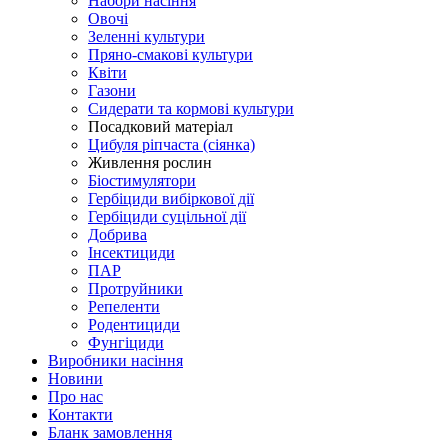
Набори насіння
Овочі
Зеленні культури
Пряно-смакові культури
Квіти
Газони
Сидерати та кормові культури
Посадковий матеріал
Цибуля ріпчаста (сіянка)
Живлення рослин
Біостимулятори
Гербіциди вибіркової дії
Гербіциди суцільної дії
Добрива
Інсектициди
ПАР
Протруйники
Репеленти
Родентициди
Фунгіциди
Виробники насіння
Новини
Про нас
Контакти
Бланк замовлення