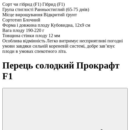
Сорт чи гібрид (F1)
Гібрид (F1)
Група стиглості
Ранньостиглий (65-75 днів)
Місце вирощування
Відкритий ґрунт
Сортотип
Блочний
Форма і довжина плоду
Кубовидна, 12х9 см
Вага плоду
190-220 г
Товщина стінки плоду
12 мм
Особлива відмінність
Легко витримує несприятливі погодні
умови завдяки сильній кореневій системі, добре зав’язує
плоди в умовах спекотного літа.
Перець солодкий Прокрафт
F1