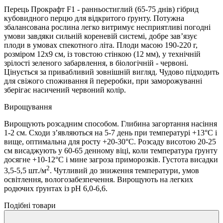
Перець Прокрафт F1 - ранньостиглий (65-75 днів) гібрид
кубовидного перцю для відкритого ґрунту. Потужна
збалансована рослина легко витримує несприятливі погодні
умови завдяки сильній кореневій системі, добре зав’язує
плоди в умовах спекотного літа. Плоди масою 190-220 г,
розміром 12х9 см, із товстою стінкою (12 мм), у технічній
зрілості зеленого забарвлення, в біологічній - червоні.
Цінується за привабливий зовнішній вигляд. Чудово підходить
для свіжого споживання й переробки, при заморожуванні
зберігає насичений червоний колір.
Вирощування
Вирощують розсадним способом. Глибина загортання насіння
1-2 см. Сходи з’являються на 5-7 день при температурі +13°С і
вище, оптимальна для росту +20-30°С. Розсаду висотою 20-25
см висаджують у 60-65 денному віці, коли температура ґрунту
досягне +10-12°С і мине загроза приморозків. Густота висадки
2
3,5-5,5 шт./м
. Чутливий до зниження температури, умов
освітлення, вологозабезпечення. Вирощують на легких
родючих ґрунтах із рН 6,0-6,6.
Подібні товари