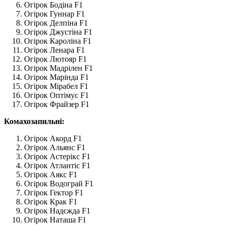
Огірок Бодіна F1
Огірок Гуннар F1
Огірок Делпіна F1
Огірок Джустіна F1
Огірок Кароліна F1
Огірок Ленара F1
Огірок Лютояр F1
Огірок Мадрілен F1
Огірок Марінда F1
Огірок Мірабел F1
Огірок Оптімус F1
Огірок Фрайзер F1
Комахозапильні:
Огірок Акорд F1
Огірок Альянс F1
Огірок Астерікс F1
Огірок Атлантіс F1
Огірок Аякс F1
Огірок Водограй F1
Огірок Гектор F1
Огірок Крак F1
Огірок Надєжда F1
Огірок Наташа F1