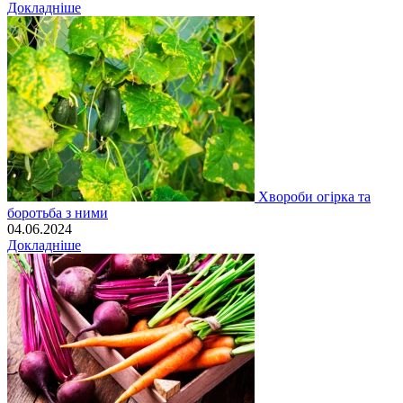
Докладніше
Хвороби огірка та
боротьба з ними
04.06.2024
Докладніше