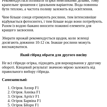
Рекомендується поливати огірки невеликими дозами, тому
крапельне зрошення є ідеальним варіантом. Вода повинна
бути теплою, а частота поливу залежить від освітлення.
Чим більше сонця отримують рослини, тим інтенсивніше
відбувається фотосинтез, і тим більше води вони потребують.
Разом із водою бажано вносити поживні елементи для
кращого засвоєння.
Збирати врожай рекомендується щодня, коли зеленці
досягають довжини 10-12 см. Інакше рослини можуть
виснажуватися.
Який гібрид обрати для другого висіву
Не всі гібриди огірка, підходять для вирощування у другому
обороті. Кінцевий результат значною мірою залежить від
правильного вибору гібрида.
Самозапильні:
Огірок Анзор F1
Огірок Анніка F1
Огірок Артіст F1
Огірок Барвіна F1
Огірок Бйорн F1