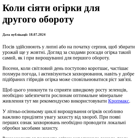
Коли сіяти огірки для
другого обороту
Дата публікації:
18.07.2024
Посів здійснюють у липні або на початку серпня, щоб збирати
урожай ще у жовтні. Догляд за сходами розсади огірка такий
самий, як і при вирощуванні для першого обороту.
Восени, коли світловий день поступово коротшає, частішає
похмура погода, і активізуються захворювання, навіть у добре
підібраних гібридів огірка може сповільнюватися ріст зав'язі.
Щоб цього уникнути та сприяти швидкому росту зеленців,
необхідно забезпечити рослинам оптимальне мінеральне
живлення тут ми рекомендуємо використовувати
Кропмакс
.
У літньо-осінньому циклі вирощування огірків особливо
важливо приділяти увагу захисту від хвороб. При появі
перших ознак захворювань необхідно проводити локальні
обробки засобами захисту.