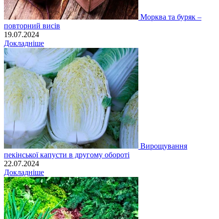
Морква та буряк –
повторний висів
19.07.2024
Докладніше
Вирощування
пекінської капусти в другому обороті
22.07.2024
Докладніше