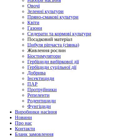
Набори насіння
Овочі
Зеленні культури
Пряно-смакові культури
Квіти
Газони
Сидерати та кормові культури
Посадковий матеріал
Цибуля ріпчаста (сіянка)
Живлення рослин
Біостимулятори
Гербіциди вибіркової дії
Гербіциди суцільної дії
Добрива
Інсектициди
ПАР
Протруйники
Репеленти
Родентициди
Фунгіциди
Виробники насіння
Новини
Про нас
Контакти
Бланк замовлення